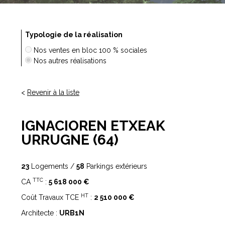
Typologie de la réalisation
Nos ventes en bloc 100 % sociales
Nos autres réalisations
<
Revenir à la liste
IGNACIOREN ETXEAK
URRUGNE (64)
23
Logements /
58
Parkings extérieurs
TTC
CA
:
5 618 000 €
HT
Coût Travaux TCE
:
2 510 000 €
Architecte :
URB1N